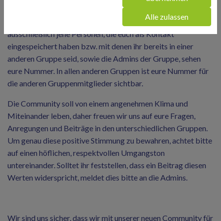
antworten, reagieren und bei Ereignissen abstimmen. In
Alle zulassen
dieser Gruppe ist eure Handynummer nicht öffentlich –
ausschließlich jene Personen, die euch als Kontakt
eingespeichert haben bzw. mit denen ihr bereits in einer
anderen Gruppe seid, sowie die Admins der Gruppe, sehen
eure Nummer. In allen anderen Gruppen ist eure Nummer für
die anderen Gruppenmitglieder sichtbar.
Die Community soll von einem angenehmen Klima und
Miteinander leben, daher freuen wir uns auf eure Fragen,
Anregungen und Beiträge in den unterschiedlichen Gruppen.
Um genau diese positive Stimmung zu bewahren, achtet bitte
auf einen höflichen, respektvollen Umgangston
untereinander. Solltet ihr feststellen, dass ein Beitrag diesen
Werten widerspricht, meldet dies bitte an die Admins.
Wir sind uns sicher, dass wir mit unserer neuen Community für