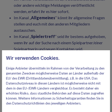
oder andere wichtige Meldungen veröffentlicht
werden, erfahrt ihr es hier sofort.
Im Kanal „
Allgemeines
“ könnt ihr allgemeine Fragen
stellen und euch mit den anderen Mitgliedern
austauschen.
Im Kanal „
Spielertreff
“ seid ihr bestens aufgehoben,
wenn ihr auf der Suche nach einem Spielpartner/einer
Spielpartnerin und neuen Kontakten seid.
Wir verwenden Cookies.
Sobald ihr der Community beitretet, habt ihr automatisch den
Ankündigungs-Kanal abonniert. In die anderen Gruppen
Einige Anbieter übermitteln im Rahmen von der Verarbeitung zu den
könnt ihr bei Interesse einsteigen. Seid ihr der Meinung, dass
genannten Zwecken möglicherweise Daten an Länder außerhalb der
es eine neue Gruppe zu einem bestimmten Thema braucht,
EU/ des EWR (Drittlanddatenübermittlung), z.B. in die USA. Das
Datenschutzniveau in diesen Ländern ist möglicherweise nicht mit
macht gerne einen Vorschlag direkt in der Community.
dem in den EU-/EWR-Ländern vergleichbar. Es besteht daher ein
erhöhtes Risiko, dass staatliche Behörden auf diese Daten zugreifen
können. Weitere Informationen zu Sicherheitsgarantien finden Sie in
den Datenschutzrichtlinien des jeweiligen Anbieters.
Kommt rein!