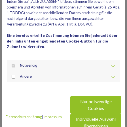
Indem Sie auf „ALLE ZULASSEN" klicken, stimmen Sie sowohl dem
Und so könnt ihr der Community beitreten:
Speichern und Abrufen von Informationen auf Ihrem Gerät (§ 25 Abs.
1 TDDDG) sowie der anschließenden Datenverarbeitung für die
Diesem
Link
folgen.
nachfolgend dargestellten bzw. die von Ihnen ausgewählten
Das war's auch schon – damit seid ihr drin.
Verarbeitungszwecke zu (Art 6 Abs. 1 lit. a. DSGVO).
Je mehr Mitglieder in der Community sind, desto wertvoller
Eine bereits erteilte Zustimmung können Sie jederzeit über
ist der Austausch, desto größer ist die Chance, neue
den links unten eingeblendeten Cookie-Button für die
Zukunft widerrufen.
Spielpartner zu finden und desto schöner können wir unser
Vereinsleben gestalten. Tretet also gleich der Community bei
und ladet andere Mitglieder dazu ein. Wie? Einfach diesen
Notwendig
Link
an eure Kontakte schicken. Bitte beachtet, dass unsere
Community ausschließlich für Tennis-Mitglieder des SV-DJK
Andere
Taufkirchen gedacht ist.
Nur notwendige
Noch ein paar Hinweise zur Nutzung
Cookies
Datenschutzerklärung
|
Impressum
In der Ankündigungsgruppe könnt ihr zwar keine eigenen
Individuelle Auswahl
Beiträge schreiben, dafür aber auf die dort geteilten News
übernehmen