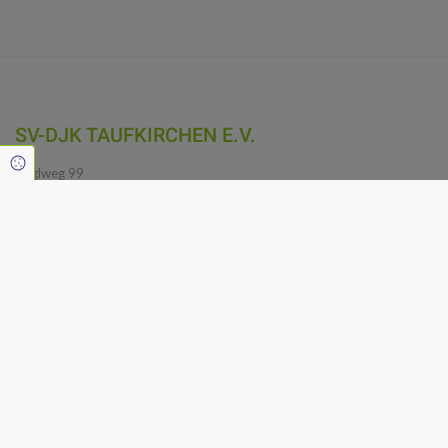
SV-DJK TAUFKIRCHEN E.V.
Cookie Einstellungen
Köglweg 99
82024 Taufkirchen
(089) 612 3072
(089) 666 070 11
info@svdjktaufkirchen.de
Rechtliches
Impressum
Datenschutzerklärung