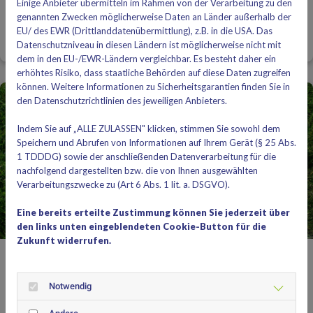
Einige Anbieter übermitteln im Rahmen von der Verarbeitung zu den
25. Mai 2026
genannten Zwecken möglicherweise Daten an Länder außerhalb der
Yassin holt den Titel, die Geschwister Vanessa und Leon werden jeweils
EU/ des EWR (Drittlanddatenübermittlung), z.B. in die USA. Das
Dritte.
Datenschutzniveau in diesen Ländern ist möglicherweise nicht mit
dem in den EU-/EWR-Ländern vergleichbar. Es besteht daher ein
erhöhtes Risiko, dass staatliche Behörden auf diese Daten zugreifen
können. Weitere Informationen zu Sicherheitsgarantien finden Sie in
den Datenschutzrichtlinien des jeweiligen Anbieters.
Indem Sie auf „ALLE ZULASSEN" klicken, stimmen Sie sowohl dem
Speichern und Abrufen von Informationen auf Ihrem Gerät (§ 25 Abs.
1 TDDDG) sowie der anschließenden Datenverarbeitung für die
nachfolgend dargestellten bzw. die von Ihnen ausgewählten
Verarbeitungszwecke zu (Art 6 Abs. 1 lit. a. DSGVO).
Eine bereits erteilte Zustimmung können Sie jederzeit über
den links unten eingeblendeten Cookie-Button für die
Zukunft widerrufen.
Wohin mit den alten Tennisbällen?
Notwendig