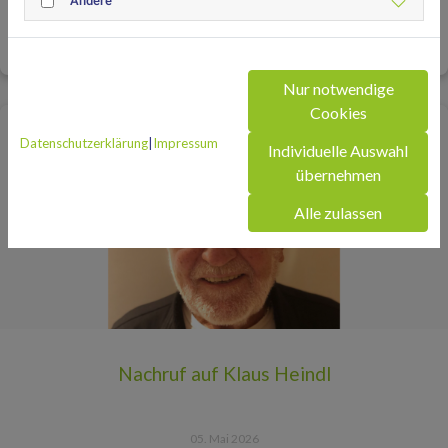
Andere
01. Juli 2026
Mit den neuen Recycling-Boxen für alte Tennisbälle zu mehr
Nachhaltigkeit in unserer Tennisabteilung.
Nur notwendige
Cookies
Datenschutzerklärung
|
Impressum
Individuelle Auswahl
übernehmen
Alle zulassen
Nachruf auf Klaus Heindl
05. Mai 2026