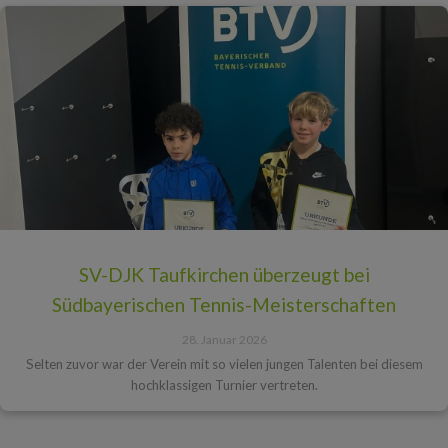
SV-DJK Taufkirchen überzeugt bei
Südbayerischen Tennis-Meisterschaften
28. Januar 2026
Selten zuvor war der Verein mit so vielen jungen Talenten bei diesem
hochklassigen Turnier vertreten.